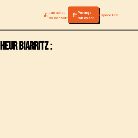
Les salles
Partage
Espace Pro
de concert
ton event
nheur
Biarritz
: