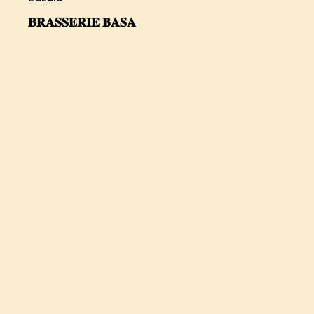
𝐁𝐑𝐀𝐒𝐒𝐄𝐑𝐈𝐄 𝐁𝐀𝐒𝐀