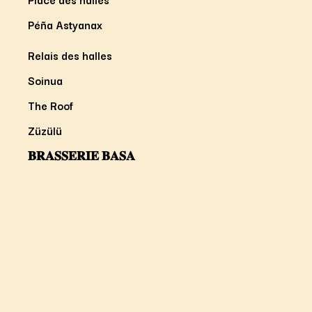
Péña Astyanax
Relais des halles
Soinua
The Roof
Züzülü
𝐁𝐑𝐀𝐒𝐒𝐄𝐑𝐈𝐄 𝐁𝐀𝐒𝐀