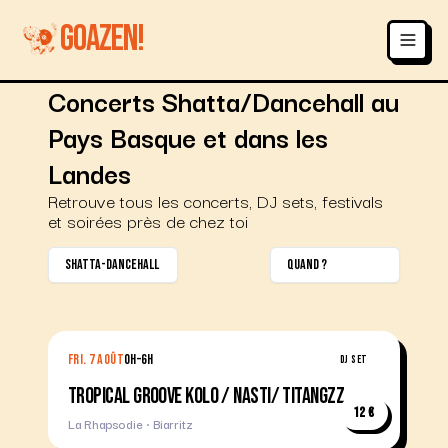
GOAZEN!
Concerts Shatta/Dancehall au
Pays Basque et dans les
Landes
Retrouve tous les concerts, DJ sets, festivals
et soirées près de chez toi
shatta-dancehall
Quand ?
FRI. 7 AOÛT
0H–6H
DJ SET
TROPICAL GROOVE KOLO / NASTI/ TITANGZZ
12 €
La Rhapsodie · Biarritz