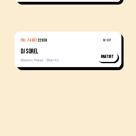
FRI. 7 AOÛT
22H30
DJ SET
DJ SOREL
Gratuit
Maison Plaisir · Biarritz