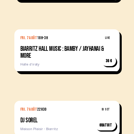
FRI. 7 AOÛT
18H–3H
LIVE
BIARRITZ HALL MUSIC : BAMBY / JAYHANAI &
MORE
36 €
Halle d’iraty
FRI. 7 AOÛT
22H30
DJ SET
DJ SOREL
Gratuit
Maison Plaisir · Biarritz