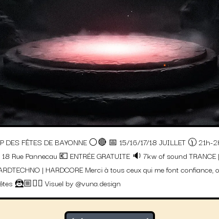
P DES FÊTES DE BAYONNE ⚪️🔴 📅 15/16/17/18 JUILLET 🕦 21h-2h
 18 Rue Pannecau 💶 ENTRÉE GRATUITE 🔉 7kw of sound TRANCE 
RDTECHNO | HARDCORE Merci à tous ceux qui me font confiance, o
fêtes 🦹🏼❤️‍🔥 Visuel by @vuna.design