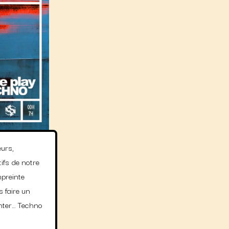
eurs,
ifs de notre
mpreinte
s faire un
onter… Techno