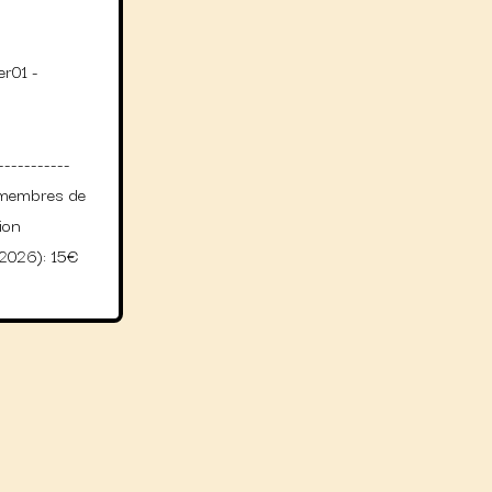
r01 -
----------
ux membres de
ion
 2026): 15€