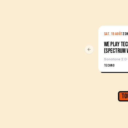
SAT. 15 AOÛT
23
WE PLAY TEC
(SPECTRUM W
Previous slide
Sonotone 2.0 ·
TECHNO
To