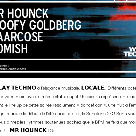
𝗔𝗬 𝗧𝗘𝗖𝗛𝗡𝗢 à l’élégance musicale, 𝗟𝗢𝗖𝗔𝗟𝗘… Différents act
horizons mais avec le même état d’esprit ! Plusieurs représentants act
 le line up de cette soirée résolument « dancefloor », une nuit a l’e
qui marque le début de l’été dans ton fief, le Sonotone 2.0 ! Sans vou
vous aimez les rythmes soutenues sachez que le BPM ne fera que m
r! - 𝗠𝗥 𝗛𝗢𝗨𝗡𝗖𝗞 IG: