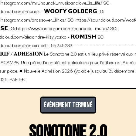
.instagram.com/mr_hounck_musicandlove_is_life/ SC:
dcloud.com/hounck - 𝗪𝗢𝗢𝗙𝗬 𝗚𝗢𝗟𝗕𝗘𝗥𝗚 IG:
.instagram.com/crossover_links/ SC: https://soundcloud.com/woofe
𝗦𝗘 IG: https://www.instagram.com/naarcose_music/ SC:
dcloud.com/alexandre-kisylyczko - 𝗥𝗢𝗠𝗜𝗦𝗛 SC:
dcloud.com/romain-petit-55245233 -----------------------------------
𝐀𝐑𝐈𝐅 / 𝐀𝐃𝐇𝐄́𝐒𝐈𝐎𝐍 Le Sonotone 2.0 est un lieu privé réservé a
n ACAMPB. Une pièce d’identité est obligatoire pour l'adhésion. Adhés
ur place. ● Nouvelle Adhésion 2026 (valable jusqu'au 31 décembre
026: PAF 5€
Événement terminé
Sonotone 2.0