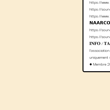
https://www
https://soun
https://www
𝗡𝗔𝗔𝗥𝗖
https://soun
https://soun
𝐈𝐍𝐅𝐎 / 𝐓
l'associatio
uniquement s
● Membre 2