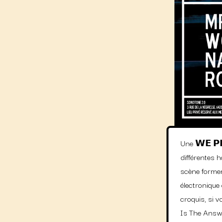
Une 𝗪𝗘 𝗣𝗟
différentes 
scène forment
électronique 
croquis, si 
Is The Answe