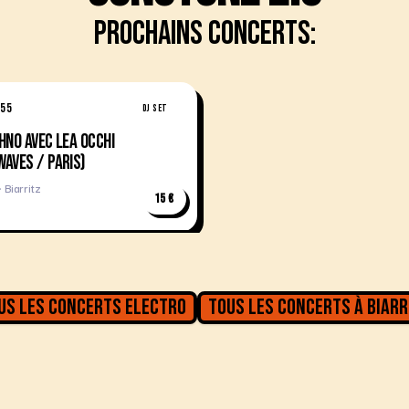
Prochains concerts:
H55
DJ SET
HNO AVEC LEA OCCHI
AVES / PARIS)
 Biarritz
15 €
us les concerts
Electro
Tous les concerts à
Biarr