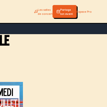
Les salles
Partage
Espace Pro
de concert
ton event
le