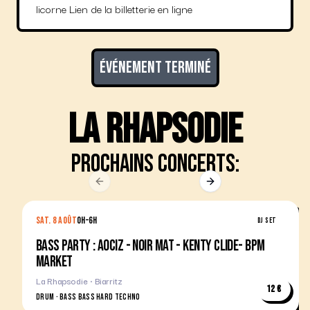
licorne Lien de la billetterie en ligne
Événement terminé
La Rhapsodie
Prochains concerts:
Previous slide
Next slide
SAT. 8 AOÛT
0H–6H
DJ SET
BASS PARTY : AOCIZ - NOIR MAT - KENTY CLIDE- BPM
MARKET
La Rhapsodie · Biarritz
12 €
DRUM · BASS BASS HARD TECHNO