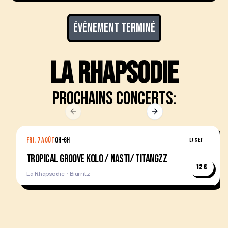
Événement terminé
La Rhapsodie
Prochains concerts:
Previous slide
Next slide
FRI. 7 AOÛT
0H–6H
DJ SET
TROPICAL GROOVE KOLO / NASTI/ TITANGZZ
12 €
La Rhapsodie · Biarritz