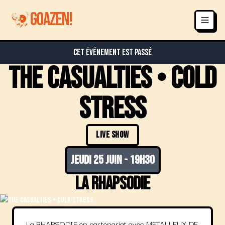
GOAZEN!
Cet événement est passé
THE CASUALTIES • COLD
STRESS
LIVE SHOW
jeudi 25 juin
-
19h30
La Rhapsodie
La RHAPSODIE en partenariat avec METALLEUX DE