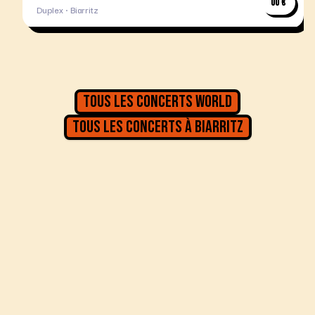
00 €
Duplex · Biarritz
Tous les concerts
World
Tous les concerts à
Biarritz