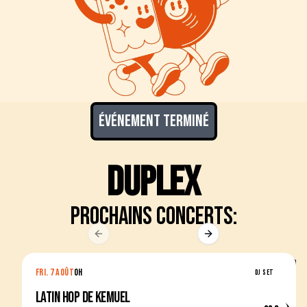
Événement terminé
Duplex
Prochains concerts:
Previous slide
Next slide
FRI. 7 AOÛT
0H
DJ SET
LATIN HOP DE KEMUEL