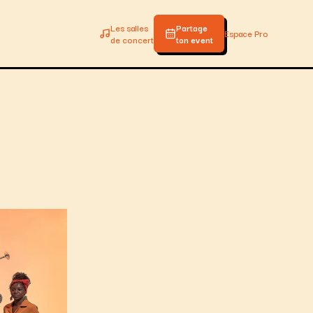
Les salles
Partage
Espace Pro
de concert
ton event