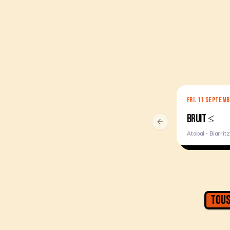
FRI. 11 SEPTEM
BRUIT ≤
Previous slide
Atabal · Biarritz
Tous