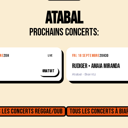
Atabal
Prochains concerts:
BRE
20H
FRI. 18 SEPTEMBRE
20H30
LIVE
RUDIGER • AMAIA MIRANDA
Gratuit
Atabal · Biarritz
 les concerts
Reggae/Dub
Tous les concerts à
Bia