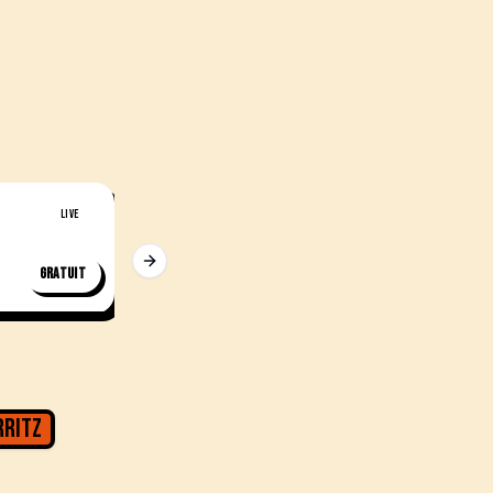
WED. 23 SEPTEMBRE
20H30
LIVE
LIVE
ROCK TRIBUTE NIGHT ~ FOREVER NU!
Next slide
Gratuit
27 €
Atabal · Biarritz
rritz