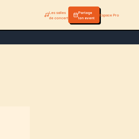
Les salles
Partage
Espace Pro
de concert
ton event