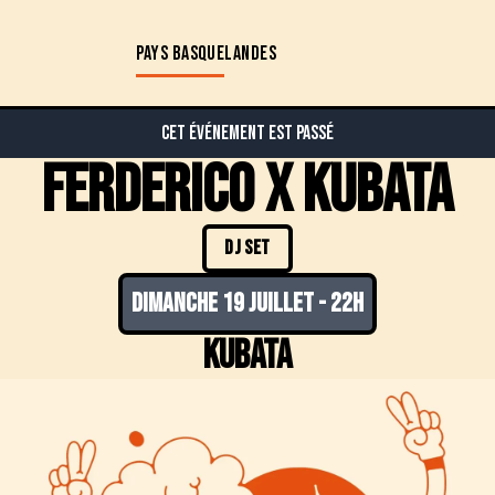
PAYS BASQUE
LANDES
Cet événement est passé
Ferderico X kubata
DJ SET
dimanche 19 juillet
-
22h
Kubata