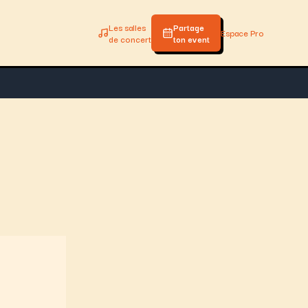
Les salles
Partage
Espace Pro
de concert
ton event