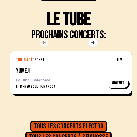
Le Tube
Prochains concerts:
Previous slide
Next slide
THU. 6 AOÛT
20H30
LIVE
YUMEJI
Le Tube · Seignosse
Gratuit
R · B · NEO SOUL · FUNK ROCK
Tous les concerts
Electro