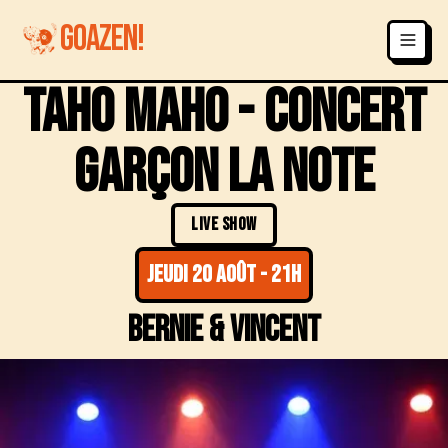
GOAZEN!
taho maho - concert
garçon la note
LIVE SHOW
jeudi 20 août
-
21h
bernie & vincent