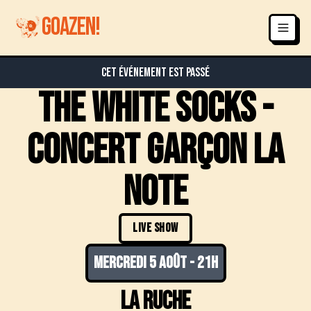
GOAZEN!
Cet événement est passé
the white socks -
concert garçon la
note
LIVE SHOW
mercredi 5 août
-
21h
la ruche