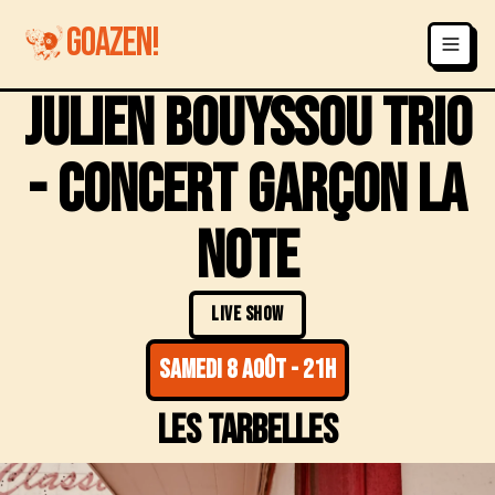
GOAZEN!
julien bouyssou trio
- concert garçon la
note
LIVE SHOW
samedi 8 août
-
21h
les tarbelles