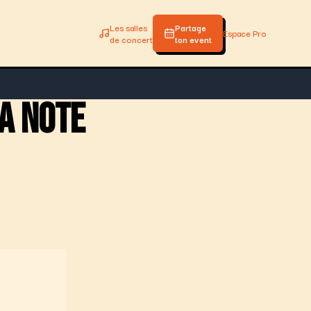
Les salles
Partage
Espace Pro
de concert
ton event
a note