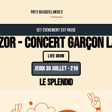
PAYS BASQUE
LANDES
Cet événement est passé
izor - concert garçon l
LIVE SHOW
jeudi 30 juillet
-
21h
le splendid