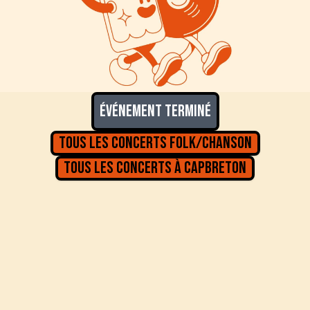
Événement terminé
Tous les concerts
Folk/Chanson
Tous les concerts à
Capbreton