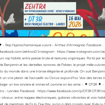
✦ - Rap Hypnochamanique cuivré - Arthez d'Armagnac Facebook :
.facebook.com/zehtra40 Instagram : https://www.instagram.com/z
un rap habité, entre poésie brute et textures organiques. Porté par le
de Benjamin et les dentelles sonores de Fabien, le projet mêle cuivr
ts du monde dans une transe élégante et profonde. On suit Benjami
st un vrai plaisir de l’accueillir au Circus aujourd’hui. Voix des terres in
tager un live sincère et immersif, comme on les aime. - ✦ DT3R ✦ -
ctro - Landes Facebook : https://www.facebook.com/p/DT3R DT3R tiss
r-obscur, entre nappes électroniques, guitares vibrantes et voix habi
et de membres de Es lo Que Hay, qu’on a déjà croisés avec Kyle ou 