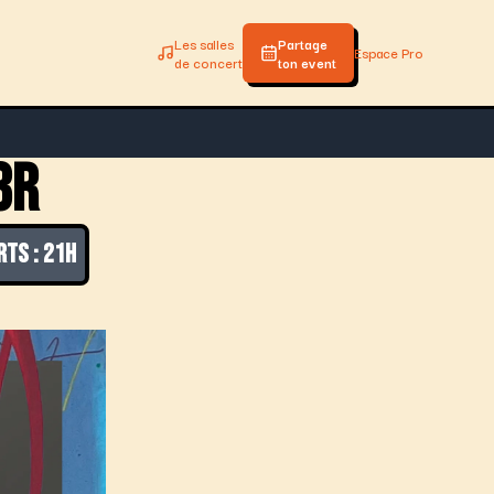
Les salles
Partage
Espace Pro
de concert
ton event
3R
RTS : 21H