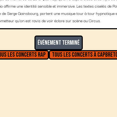
trio affirme une identité sensible et immersive. Les textes ciselés de Pat
 de Serge Gainsbourg, portent une musique tour à tour hypnotique et
ometteur qu’on est ravis de voir éclore sur scène au Circus.
Événement terminé
ous les concerts
Rap
Tous les concerts à
Capbret