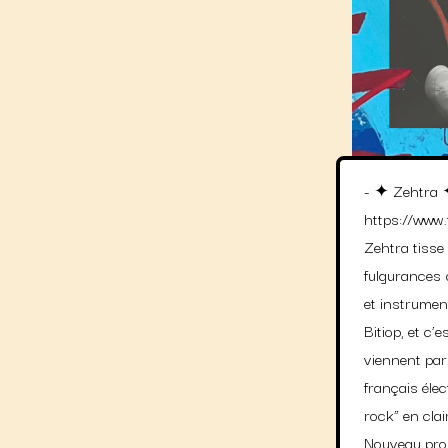
- ✦ Zehtra 
https://www
Zehtra tisse 
fulgurances 
et instrumen
Bitiop, et c’e
viennent par
français éle
rock” en clai
Nouveau proj