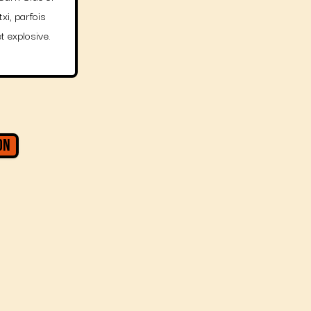
xi, parfois
 explosive.
on