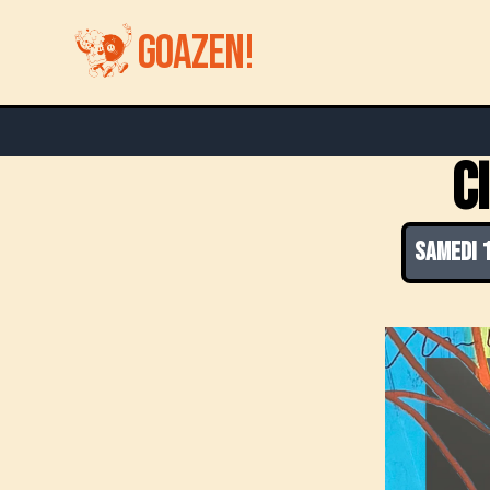
GOAZEN!
C
samedi 