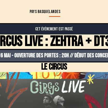
PAYS BASQUE
LANDES
Cet événement est passé
ircus Live : Zehtra + DT
16 mai
-
OUVERTURE DES PORTES : 20H // DÉBUT DES CONCE
Le Circus