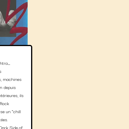
ehtra_
s
es, machines
n depuis
térieures, ils
 Rock
e un “chill
tées.
Dark Side of