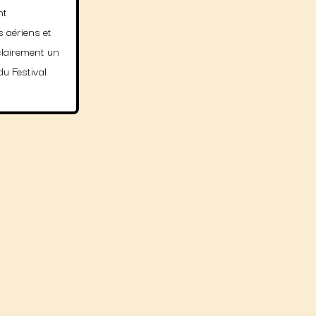
nt
s aériens et
 clairement un
u Festival