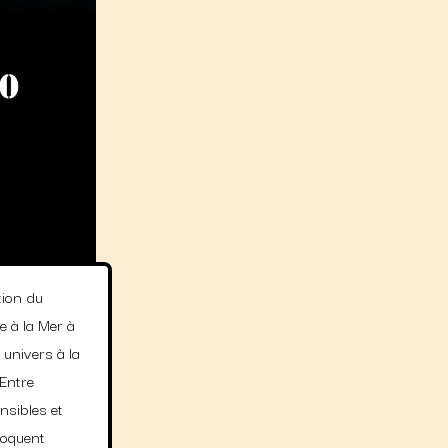
tion du
e à la Mer à
univers à la
 Entre
nsibles et
voquent