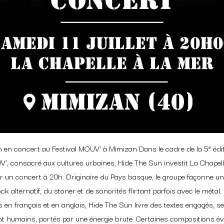
 en concert au Festival MOUV' à Mimizan Dans le cadre de la 5ᵉ édi
V', consacré aux cultures urbaines, Hide The Sun investit La Chapell
 un concert à 20h. Originaire du Pays basque, le groupe façonne un 
ck alternatif, du stoner et de sonorités flirtant parfois avec le métal.
 en français et en anglais, Hide The Sun livre des textes engagés, se
 humains, portés par une énergie brute. Certaines compositions é