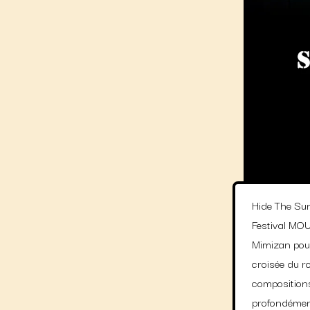
Hide The Sun
Festival MOU
Mimizan pour
croisée du ro
compositions
profondément