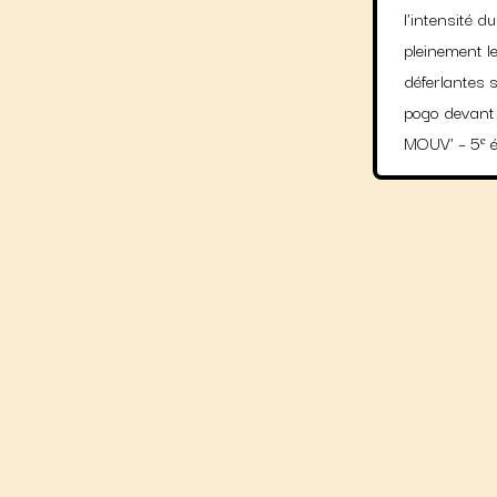
l'intensité 
pleinement l
déferlantes s
pogo devant 
MOUV' – 5ᵉ é